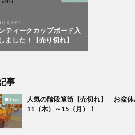
1月 8, 2014
ンティークカップボード入
しました！【売り切れ】
記事
人気の階段箪笥【売切れ】 お盆休
News
11（木）～15（月）！