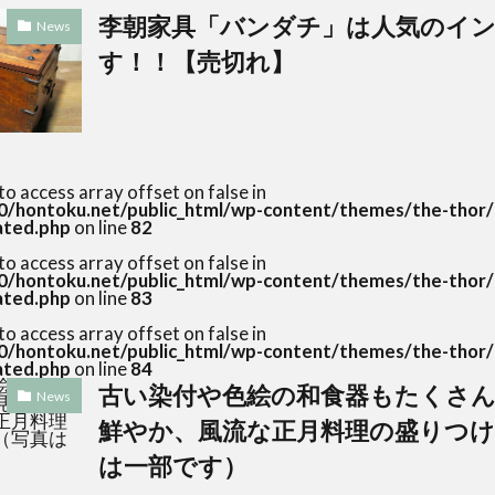
李朝家具「バンダチ」は人気のイ
News
す！！【売切れ】
 to access array offset on false in
/hontoku.net/public_html/wp-content/themes/the-thor/
lated.php
on line
82
 to access array offset on false in
/hontoku.net/public_html/wp-content/themes/the-thor/
lated.php
on line
83
 to access array offset on false in
/hontoku.net/public_html/wp-content/themes/the-thor/
lated.php
on line
84
古い染付や色絵の和食器もたくさ
News
鮮やか、風流な正月料理の盛りつけ
は一部です）