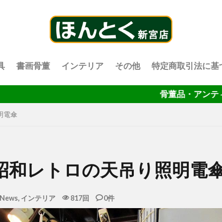
具
書画骨董
インテリア
その他
特定商取引法に基
骨董品・アンティーク・家具
明電傘
昭和レトロの天吊り照明電
News
,
インテリア
817回
0件