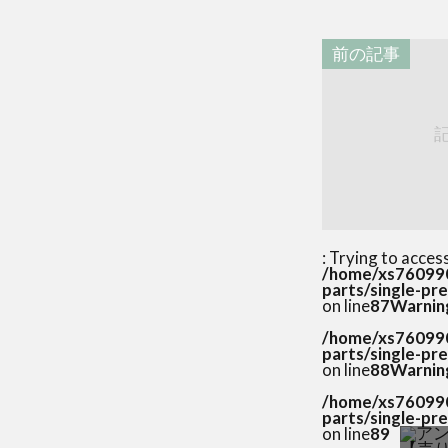
前の記事
: Trying to acces
/home/xs760990
parts/single-pr
on line
87
Warnin
/home/xs760990
parts/single-pr
on line
88
Warnin
/home/xs760990
parts/single-pr
on line
89