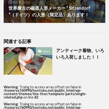
4月 9, 2016
世界最古の磁器人形メーカー ” Sitzendorf
“（ドイツ）の人形（限定品）あります！
関連する記事
アンティーク着物、いろ
News
いろ入荷しました！！
Warning
: Trying to access array offset on false in
/home/xs760990/hontoku.net/public_html/wp-
content/themes/the-thor/template-parts/single-
related.php
on line
82
Warning
: Trying to access array offset on false in
/home/xs760990/hontoku.net/public_html/wp-