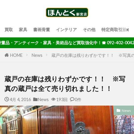
買取
家具
書画骨董
インテリア
その他
特定商取引法に
・アンティーク・家具・美術品など買取強化中！☎ 092-402-0042
HOME
News
蔵戸の在庫は残りわずかです！！ ※写真
蔵戸の在庫は残りわずかです！！ ※写
真の蔵戸は全て売り切れました！！
4月 4, 2016
News
193回
0件
News